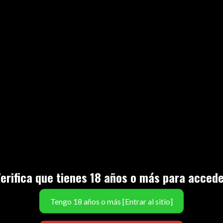
as de las mas recientes en operar en España, dispone de gran cantida
ativamente menor, careciendo de algunos deportes interesantes.
laramente a mejorar por esta bookie.
os pre-partido como artes marciales , ciclocross….
cipales dispone de gran cantidad de mercados tanto pre como live ,
portantes , asi como las estaduisticas en vivo y también el servicio
tarjetas de crédito o débito Visa y MasterCard, utilizando las tarj
, Neteller, Sofort, Trustly o ApplePay. La cantidad mínima a ingresa
erifica que tienes 18 años o más para acced
disponible el dinero al instante en tu cuenta de usuario para empeza
ente los mismos métodos: Visa, MasterCard, PayPal, Skrill, Neteller, 
ible, el retiro se hará por el mismo método en que se ha depositado