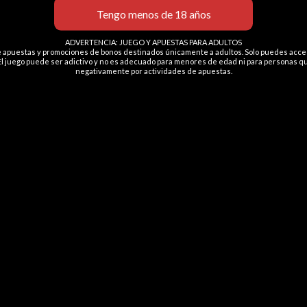
icación o cuestiones operativas, como en el caso de las transferenci
ADVERTENCIA: JUEGO Y APUESTAS PARA ADULTOS
de apuestas y promociones de bonos destinados únicamente a adultos. Solo puedes acced
icencias de la DGOJ para operar en España lo que nos garantiza un 
. El juego puede ser adictivo y no es adecuado para menores de edad ni para personas 
negativamente por actividades de apuestas.
e teléfono y formulario de contacto para resolver cualquier proble
t.es.